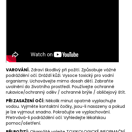
VAROVÁNÍ.
Zdraví škodlivý při požití. Způsobuje vážné
podráždění očí. Dráždí kůži. Vysoce toxický pro vodní
organismy. Uchovávejte mimo dosah dětí. Zabraňte
uvolnění do životního prostředí. Používejte ochranné
rukavice/ochranný oděv / ochranné brýle / obličejový štít.
PŘI ZASAŽENÍ OČÍ:
Několik minut opatrně vyplachujte
vodou. Vyjměte kontaktní čočky, jsou-li nasazeny a pokud
je lze vyjmout snadno. Pokračujte ve vyplachování.
Přetrvává-li podráždění očí: Vyhledejte lékařskou
pomoc/ošetření.
PŘI POŽITÍ:
Okamžitě volejte TOXIKOLOGICKÉ INFORMAČNÍ