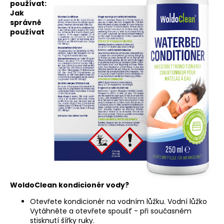
používat:
Jak
správně
používat
WoldoClean kondicionér vody?
Otevřete kondicionér na vodním lůžku. Vodní lůžko
Vytáhněte a otevřete spoušť - při současném
stisknutí šířky ruky.