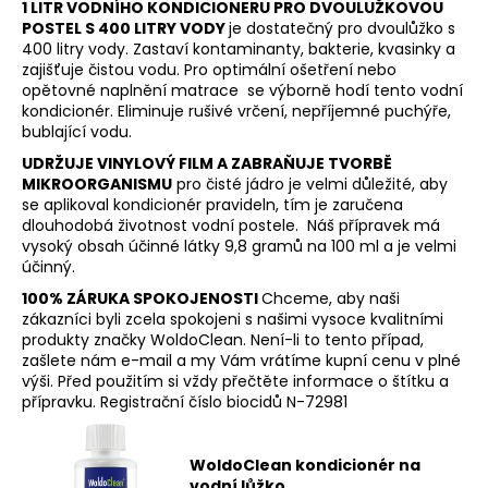
1 LITR VODNÍHO KONDICIONERU PRO DVOULUŽKOVOU
a
POSTEL S 400 LITRY VODY
je dostatečný pro dvoulůžko s
400 litry vody. Zastaví kontaminanty, bakterie, kvasinky a
j
zajišťuje čistou vodu. Pro optimální ošetření nebo
í
opětovné naplnění matrace se výborně hodí tento vodní
t
kondicionér. Eliminuje rušivé vrčení, nepříjemné puchýře,
bublající vodu.
?
UDRŽUJE VINYLOVÝ FILM A ZABRAŇUJE TVORBĚ
MIKROORGANISMU
pro čisté jádro je velmi důležité, aby
se aplikoval kondicionér pravideln, tím je zaručena
dlouhodobá životnost vodní postele. Náš přípravek má
vysoký obsah účinné látky 9,8 gramů na 100 ml a je velmi
HLEDAT
účinný.
100% ZÁRUKA SPOKOJENOSTI
Chceme, aby naši
zákazníci byli zcela spokojeni s našimi vysoce kvalitními
produkty značky WoldoClean. Není-li to tento případ,
D
zašlete nám e-mail a my Vám vrátíme kupní cenu v plné
o
výši. Před použitím si vždy přečtěte informace o štítku a
p
přípravku. Registrační číslo biocidů N-72981
o
r
u
WoldoClean kondicionér na
vodní lůžko