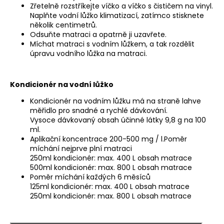
Zřetelně rozstříkejte víčko a víčko s čističem na vinyl.
Naplňte vodní lůžko klimatizací, zatímco stisknete
několik centimetrů.
Odsuňte matraci a opatrně ji uzavřete.
Míchat matraci s vodním lůžkem, a tak rozdělit
úpravu vodního lůžka na matraci.
Kondicionér na vodní lůžko
Kondicionér na vodním lůžku má na straně lahve
měřidlo pro snadné a rychlé dávkování.
Vysoce dávkovaný obsah účinné látky 9,8 g na 100
ml.
Aplikační koncentrace 200-500 mg / l.Poměr
míchání nejprve plní matraci
250ml kondicionér: max. 400 L obsah matrace
500ml kondicionér: max. 800 L obsah matrace
Poměr míchání každých 6 měsíců
125ml kondicionér: max. 400 L obsah matrace
250ml kondicionér: max. 800 L obsah matrace