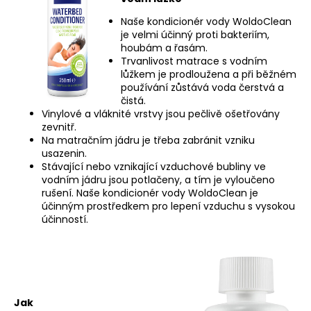
č
u
Naše kondicionér vody WoldoClean
j
je velmi účinný proti bakteriím,
e
houbám a řasám.
m
Trvanlivost matrace s vodním
lůžkem je prodloužena a při běžném
e
používání zůstává voda čerstvá a
čistá.
Vinylové a vláknité vrstvy jsou pečlivě ošetřovány
LEPIDLO
zevnitř.
NA
Na matračním jádru je třeba zabránit vzniku
KOV
usazenin.
25G
Stávající nebo vznikající vzduchové bubliny ve
199
vodním jádru jsou potlačeny, a tím je vyloučeno
Kč
rušení. Naše kondicionér vody WoldoClean je
účinným prostředkem pro lepení vzduchu s vysokou
účinností.
Jak