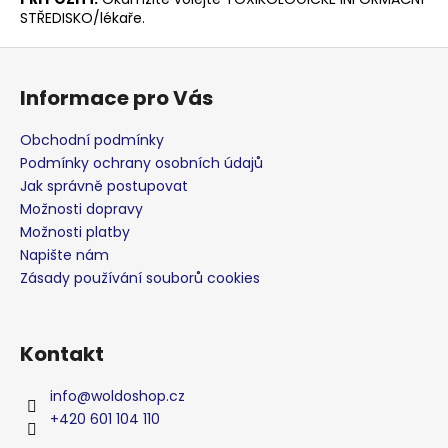
STŘEDISKO/lékaře.
Z
á
Informace pro Vás
p
a
Obchodní podmínky
t
Podmínky ochrany osobních údajů
í
Jak správně postupovat
Možnosti dopravy
Možnosti platby
Napište nám
Zásady používání souborů cookies
Kontakt
info
@
woldoshop.cz
+420 601 104 110