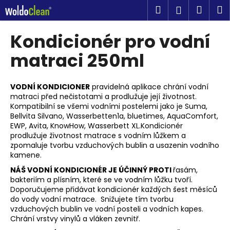
K
Přejít
Hledat
Náku
M
Přihlášen
na
o
obsah
Zpět
Zpět
košík
š
Kondicionér pro vodní
í
C
matraci 250ml
k
o
p
VODNÍ KONDICIONER
pravidelná aplikace chrání vodní
o
matraci před nečistotami a prodlužuje její životnost.
Kompatibilní se všemi vodními postelemi jako je Suma,
t
Bellvita Silvano, Wasserbetten1a, bluetimes, AquaComfort,
ř
EWP, Avita, KnowHow, Wasserbett XL.Kondicionér
e
prodlužuje životnost matrace s vodním lůžkem a
zpomaluje tvorbu vzduchových bublin a usazenin vodního
b
kamene.
u
NÁŠ VODNÍ KONDICIONÉR JE ÚČINNÝ PROTI
řasám,
j
bakteriím a plísním, které se ve vodním lůžku tvoří.
e
Doporučujeme přidávat kondicionér každých šest měsíců
do vody vodní matrace. Snižujete tím tvorbu
t
vzduchových bublin ve vodní posteli a vodních kapes.
e
Chrání vrstvy vinylů a vláken zevnitř.
n