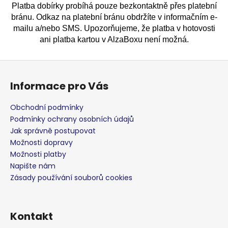
č
Platba dobírky probíhá pouze bezkontaktně přes platební
u
bránu. Odkaz na platební bránu obdržíte v informačním e-
j
mailu a/nebo SMS. Upozorňujeme, že platba v hotovosti
e
ani platba kartou v AlzaBoxu není možná.
m
e
Z
á
Informace pro Vás
LEPIDLO
p
NA
a
PLAST
Obchodní podmínky
25G
t
Podmínky ochrany osobních údajů
199
í
Jak správně postupovat
Kč
Možnosti dopravy
Možnosti platby
Napište nám
Zásady používání souborů cookies
Kontakt