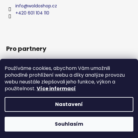
info
@
woldoshop.cz
+420 601 104 110
Pro partnery
Zakázková výroba
Používáme cookies, abychom Vám umožnili
Privátní značka
pohodlné prohlížení webu a díky analýze provozu
Produkty
webu neustále zlepšovali jeho funkce, výkon a
WHBG - Váš partner pro čisticí prostředky
použitelnost.
Více informací
Napište nám
Nastavení
Vytvořil Shoptet
Souhlasím
Copyright 2026
WoldoClean®
. Všechna práva vyhrazena.