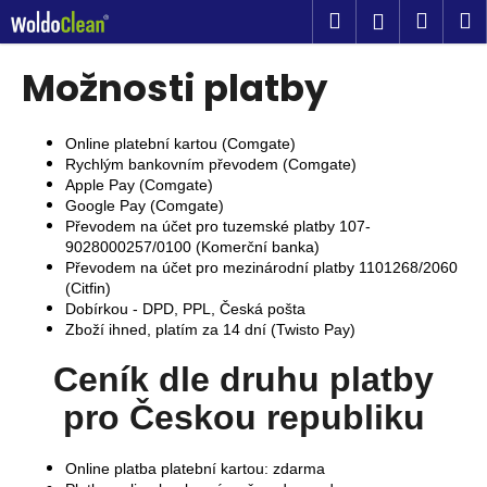
K
Přejít
Hledat
Náku
M
Přihlášen
na
o
obsah
Zpět
Zpět
košík
š
Možnosti platby
í
C
k
o
Online platební kartou (Comgate)
Rychlým bankovním převodem (Comgate)
p
Apple Pay (Comgate)
o
Google Pay (Comgate)
t
Převodem na účet pro tuzemské platby 107-
9028000257/0100 (Komerční banka)
ř
Převodem na účet pro mezinárodní platby 1101268/2060
e
(Citfin)
b
Dobírkou - DPD, PPL, Česká pošta
Zboží ihned, platím za 14 dní (Twisto Pay)
u
j
Ceník dle druhu platby
e
pro Českou republiku
t
e
Online platba platební kartou: zdarma
n