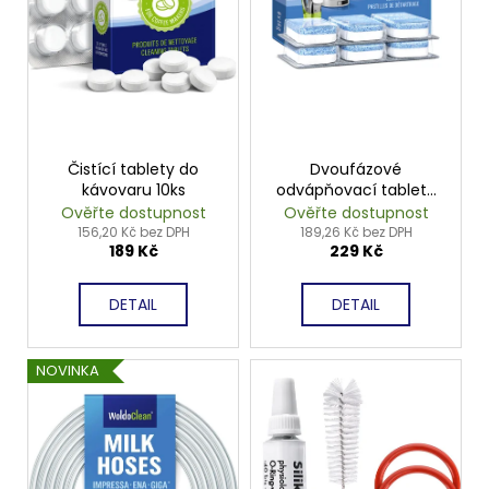
č
ů
o
u
d
j
u
e
m
k
e
t
ů
Čistící tablety do
Dvoufázové
LEPIDLO
kávovaru 10ks
odvápňovací tablety
NA
6ks
Ověřte dostupnost
Ověřte dostupnost
PLAST
156,20 Kč bez DPH
189,26 Kč bez DPH
25G
189 Kč
229 Kč
199
Kč
DETAIL
DETAIL
NOVINKA