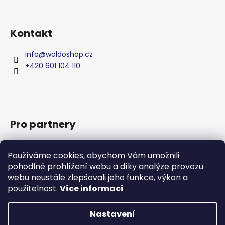
v
ý
p
Kontakt
i
s
info
@
woldoshop.cz
u
+420 601 104 110
Pro partnery
Zakázková výroba
Používáme cookies, abychom Vám umožnili
Privátní značka
pohodlné prohlížení webu a díky analýze provozu
Produkty
webu neustále zlepšovali jeho funkce, výkon a
WHBG - Váš partner pro čisticí prostředky
použitelnost.
Více informací
Napište nám
Nastavení