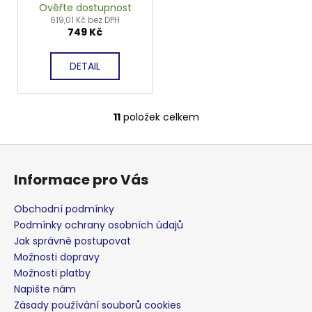
Ověřte dostupnost
619,01 Kč bez DPH
749 Kč
DETAIL
11
položek celkem
O
v
Z
l
á
á
Informace pro Vás
d
p
a
a
Obchodní podmínky
c
t
Podmínky ochrany osobních údajů
í
í
Jak správně postupovat
p
Možnosti dopravy
r
Možnosti platby
v
Napište nám
k
Zásady používání souborů cookies
y