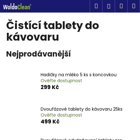
K
Přejít
Hledat
Náku
M
Přihlášen
na
o
obsah
Zpět
Zpět
košík
š
Čistící tablety do
í
C
kávovaru
k
o
p
Nejprodávanější
o
t
ř
Hadičky na mléko 5 ks s koncovkou
Ověřte dostupnost
e
299 Kč
b
u
j
Dvoufázové tablety do kávovaru 25ks
e
Ověřte dostupnost
499 Kč
t
e
n