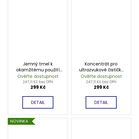
Jemný tmel k
Koncentrát pro
okamžitému použití
ultrazvukové čističky
400g
750ml
Ověřte dostupnost
Ověřte dostupnost
247,11 Kč bez DPH
247,11 Kč bez DPH
299 Kč
299 Kč
DETAIL
DETAIL
NOVINKA