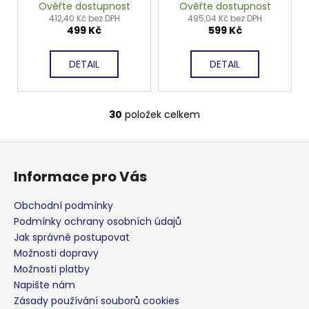
Ověřte dostupnost
Ověřte dostupnost
412,40 Kč bez DPH
495,04 Kč bez DPH
499 Kč
599 Kč
DETAIL
DETAIL
30
položek celkem
O
v
Z
l
á
á
Informace pro Vás
d
p
a
a
Obchodní podmínky
c
t
Podmínky ochrany osobních údajů
í
í
Jak správně postupovat
p
Možnosti dopravy
r
Možnosti platby
v
Napište nám
k
Zásady používání souborů cookies
y