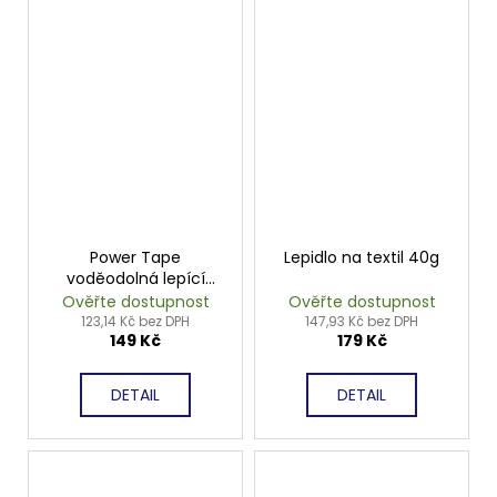
Power Tape
Lepidlo na textil 40g
voděodolná lepící
páska 50mm x 25m
Ověřte dostupnost
Ověřte dostupnost
123,14 Kč bez DPH
147,93 Kč bez DPH
149 Kč
179 Kč
DETAIL
DETAIL