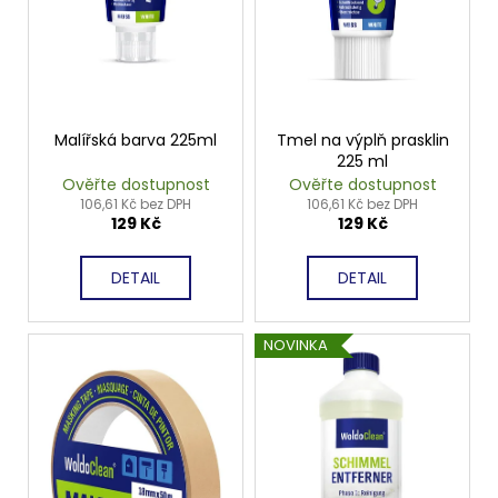
d
u
k
t
ů
Malířská barva 225ml
Tmel na výplň prasklin
225 ml
Ověřte dostupnost
Ověřte dostupnost
106,61 Kč bez DPH
106,61 Kč bez DPH
129 Kč
129 Kč
DETAIL
DETAIL
NOVINKA