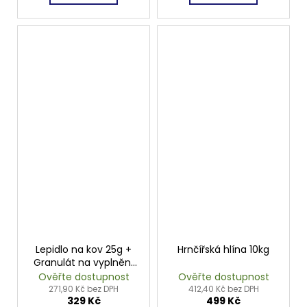
Lepidlo na kov 25g +
Hrnčířská hlína 10kg
Granulát na vyplnění
trhlin a prasklin 30g
Ověřte dostupnost
Ověřte dostupnost
271,90 Kč bez DPH
412,40 Kč bez DPH
329 Kč
499 Kč