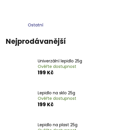
a
j
í
Ostatní
t
?
Nejprodávanější
Univerzální lepidlo 25g
Ověřte dostupnost
HLEDAT
199 Kč
D
Lepidlo na sklo 25g
o
Ověřte dostupnost
199 Kč
p
o
r
u
Lepidlo na plast 25g