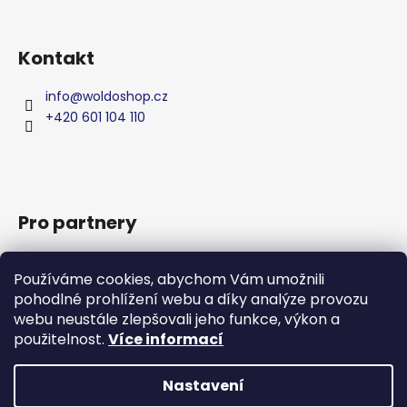
v
ý
p
Kontakt
i
s
info
@
woldoshop.cz
u
+420 601 104 110
Pro partnery
Zakázková výroba
Používáme cookies, abychom Vám umožnili
Privátní značka
pohodlné prohlížení webu a díky analýze provozu
Produkty
webu neustále zlepšovali jeho funkce, výkon a
WHBG - Váš partner pro čisticí prostředky
použitelnost.
Více informací
Napište nám
Nastavení