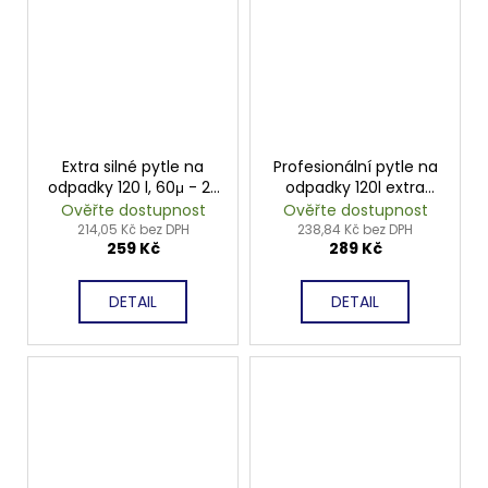
Extra silné pytle na
Profesionální pytle na
odpadky 120 l, 60μ - 25
odpadky 120l extra
ks
silné 80μ 25 kusů
Ověřte dostupnost
Ověřte dostupnost
214,05 Kč bez DPH
238,84 Kč bez DPH
259 Kč
289 Kč
DETAIL
DETAIL