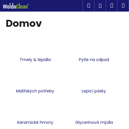
K
Přejít
Hledat
Náku
M
Přihlášen
na
o
obsah
Zpět
Zpět
košík
š
Domov
í
C
k
o
p
o
Tmely & lepidla
Pytle na odpad
t
ř
e
b
u
Malířských potřeby
Lepicí pásky
j
e
t
e
Keramické hmoty
Glycerinová mýdla
n