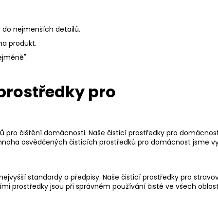
LEPIDLO NA SKLO 25G
LEPIDLO NA PLA
199 Kč
199 Kč
y do nejmenších detailů.
na produkt.
ejméně".
 prostředky pro
 pro čištění domácnosti. Naše čisticí prostředky pro domácnost j
noha osvědčených čisticích prostředků pro domácnost jsme vyvin
vyšší standardy a předpisy. Naše čisticí prostředky pro stravová
ími prostředky jsou při správném používání čisté ve všech oblast