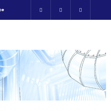
Hledat
Přihlášení
Nákupní
ce
košík
Následující