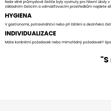
Naše silné průmyslové čističe byly vyvinuty pro hlavní úkoly 
základním čisticím a odmašťovacím prostředkům najdete siln
HYGIENA
V gastronomii, potravinářství nebo při čištění a dezinfekci č
INDIVIDUALIZACE
Máte konkrétní požadavek nebo mimořádný požadavek? Spole
"S
Z
á