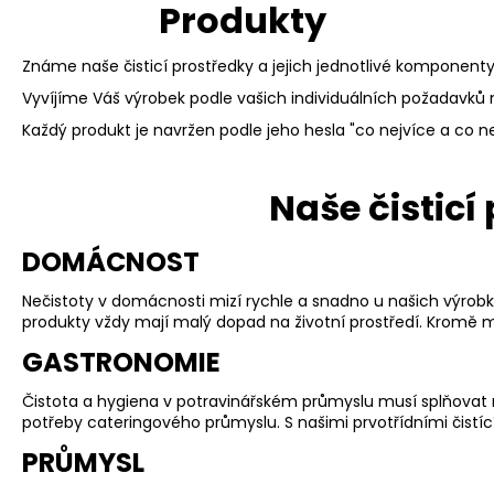
UNIVERZÁLNÍ LEPIDLO 25G
Produkty
199 Kč
Známe naše čisticí prostředky a jejich jednotlivé komponent
Vyvíjíme Váš výrobek podle vašich individuálních požadavků 
Každý produkt je navržen podle jeho hesla "co nejvíce a co n
Naše čisticí
DOMÁCNOST
Nečistoty v domácnosti mizí rychle a snadno u našich výrobků
produkty vždy mají malý dopad na životní prostředí. Kromě m
GASTRONOMIE
Čistota a hygiena v potravinářském průmyslu musí splňovat nej
potřeby cateringového průmyslu. S našimi prvotřídními čistíc
PRŮMYSL