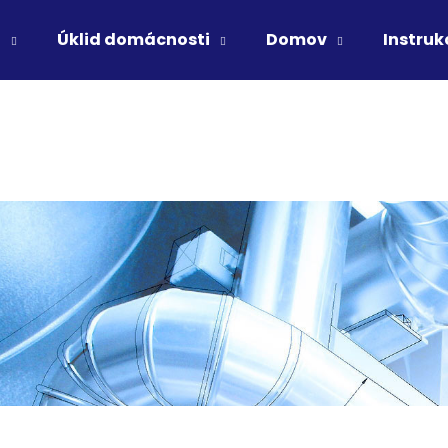
ů
Úklid domácnosti
Domov
Instruk
Co potřebujete najít?
HLEDAT
Doporučujeme