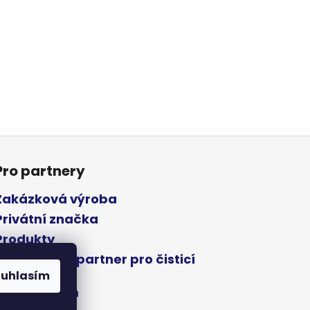
Pro partnery
Zakázková výroba
Privátní značka
Produkty
WHBG - Váš partner pro čisticí
prostředky
ouhlasím
Napište nám