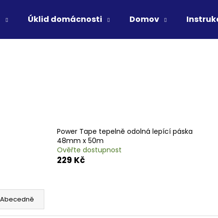
ů
Úklid domácnosti
Domov
Instruk
Co potřebujete najít?
HLEDAT
Doporučujeme
Power Tape tepelně odolná lepící páska
48mm x 50m
Ověřte dostupnost
229 Kč
Abecedně