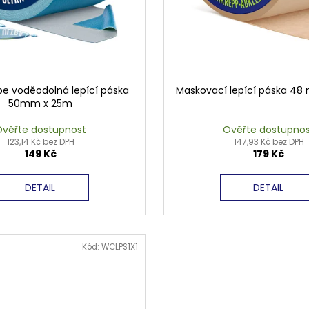
e voděodolná lepící páska
Maskovací lepící páska 48
50mm x 25m
věřte dostupnost
Ověřte dostupno
123,14 Kč bez DPH
147,93 Kč bez DPH
149 Kč
179 Kč
DETAIL
DETAIL
Kód:
WCLPS1X1