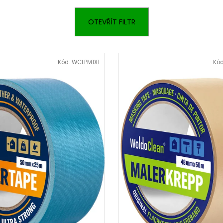
LEPIDLO NA SKLO 25G
LEPIDLO NA PLA
199 Kč
199 Kč
OTEVŘÍT FILTR
Kód:
WCLPM1X1
Kó