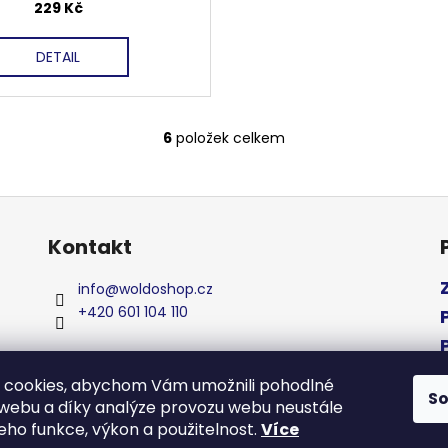
229 Kč
DETAIL
6
položek celkem
O
v
l
á
d
Kontakt
a
c
info
@
woldoshop.cz
í
+420 601 104 110
p
r
v
 cookies, abychom Vám umožnili pohodlné
k
S
 webu a díky analýze provozu webu neustále
y
jeho funkce, výkon a použitelnost.
Více
v