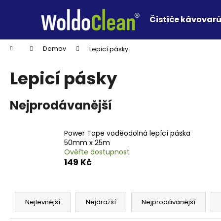
K
Přejít
na
o
Čističe kávovar
obsah
Zpět
Zpět
š
do
do
í
Domů
Domov
Lepicí pásky
k
obchodu
obchodu
Lepicí pásky
Nejprodávanější
Power Tape voděodolná lepící páska
50mm x 25m
Ověřte dostupnost
149 Kč
Ř
a
Nejlevnější
Nejdražší
Nejprodávanější
z