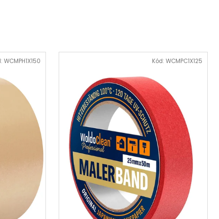
ST 25G
d:
WCMPH1X150
Kód:
WCMPC1X125