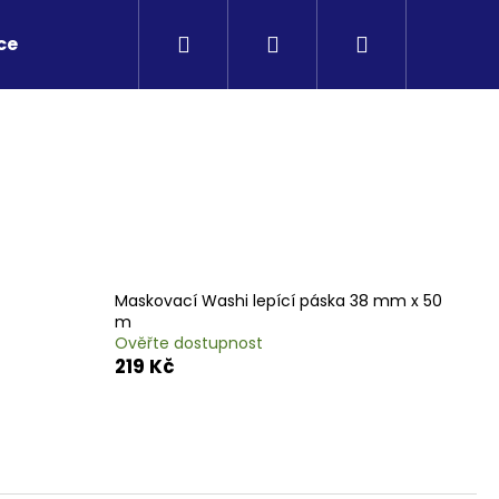
Hledat
Přihlášení
Nákupní
ce
košík
Maskovací Washi lepící páska 38 mm x 50
m
Ověřte dostupnost
219 Kč
Následující