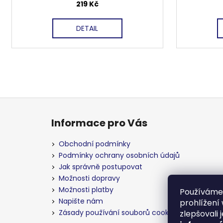
219 Kč
DETAIL
Z
á
Informace pro Vás
p
a
Obchodní podmínky
t
Podmínky ochrany osobních údajů
í
Jak správně postupovat
Možnosti dopravy
Možnosti platby
Používáme
Napište nám
prohlížení
Zásady používání souborů cookies
zlepšovali 