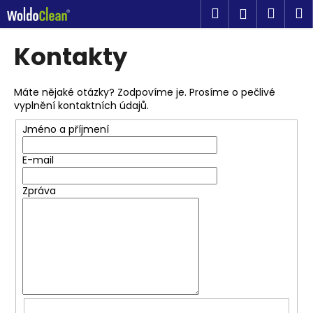
K
Přejít
Hledat
Náku
M
Přihlášen
na
o
obsah
Zpět
Zpět
košík
š
Kontakty
í
C
k
o
Máte nějaké otázky? Zodpovíme je. Prosíme o pečlivé
vyplnění kontaktních údajů.
p
o
Jméno a příjmení
t
E-mail
ř
e
Zpráva
b
u
j
e
t
e
n