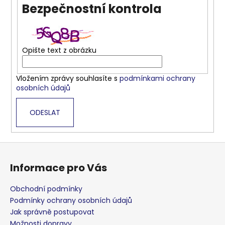
Bezpečnostní kontrola
a
j
í
t
Opište text z obrázku
?
Vložením zprávy souhlasíte s
podmínkami ochrany
osobních údajů
ODESLAT
HLEDAT
Z
á
D
Informace pro Vás
o
p
p
a
Obchodní podmínky
o
t
Podmínky ochrany osobních údajů
r
í
Jak správně postupovat
u
Možnosti dopravy