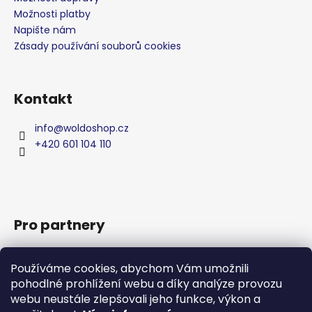
č
Možnosti platby
u
Napište nám
j
e
Zásady používání souborů cookies
m
e
Kontakt
UNIVERZÁLNÍ
info
@
woldoshop.cz
TEKUTÝ
ODVÁPŇOVAČ
+420 601 104 110
5000ML
789
Kč
Pro partnery
Zakázková výroba
Používáme cookies, abychom Vám umožnili
Privátní značka
pohodlné prohlížení webu a díky analýze provozu
Produkty
webu neustále zlepšovali jeho funkce, výkon a