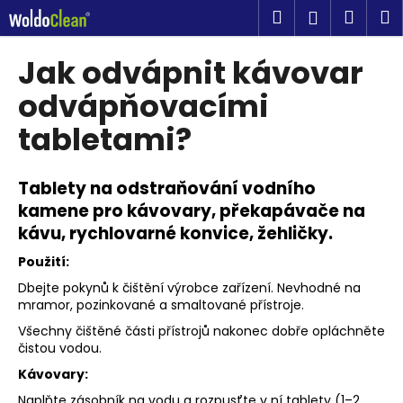
K
Přejít
Hledat
Náku
M
Přihlášen
na
o
obsah
Zpět
Zpět
košík
š
Jak odvápnit kávovar
í
C
odvápňovacími
k
o
tabletami?
p
o
Tablety na odstraňování vodního
t
kamene pro kávovary, překapávače na
ř
kávu, rychlovarné konvice, žehličky.
e
b
Použití:
u
Dbejte pokynů k čištění výrobce zařízení. Nevhodné na
j
mramor, pozinkované a smaltované přístroje.
e
Všechny čištěné části přístrojů nakonec dobře opláchněte
čistou vodou.
t
e
Kávovary:
n
Naplňte zásobník na vodu a rozpusťte v ní tablety (1–2