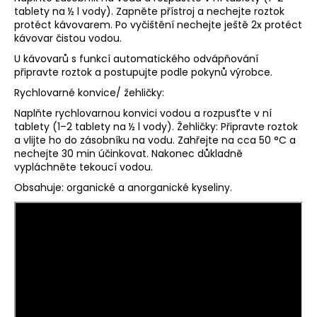
tablety na ½ l vody). Zapněte přístroj a nechejte roztok
a
protéct kávovarem. Po vyčištění nechejte ještě 2x protéct
j
kávovar čistou vodou.
í
U kávovarů s funkcí automatického odvápňování
t
připravte roztok a postupujte podle pokynů výrobce.
?
Rychlovarné konvice/ žehličky:
Naplňte rychlovarnou konvici vodou a rozpusťte v ní
tablety (1–2 tablety na ½ l vody). Žehličky: Připravte roztok
a vlijte ho do zásobníku na vodu. Zahřejte na cca 50 °C a
nechejte 30 min účinkovat. Nakonec důkladně
HLEDAT
vypláchněte tekoucí vodou.
Obsahuje: organické a anorganické kyseliny.
D
o
p
o
r
u