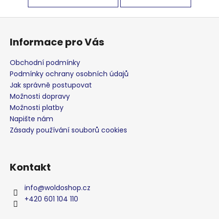
Z
á
Informace pro Vás
p
a
Obchodní podmínky
t
Podmínky ochrany osobních údajů
í
Jak správně postupovat
Možnosti dopravy
Možnosti platby
Napište nám
Zásady používání souborů cookies
Kontakt
info
@
woldoshop.cz
+420 601 104 110